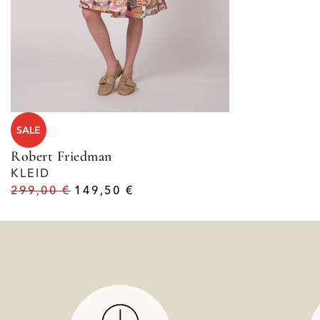
SALE
Robert Friedman
KLEID
299,00
€
149,50
€