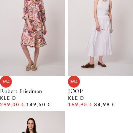
SALE
SALE
Robert Friedman
JOOP
KLEID
KLEID
299,00
€
149,50
€
169,95
€
84,98
€