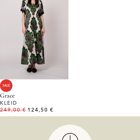
SALE
Grace
KLEID
249,00
€
124,50
€