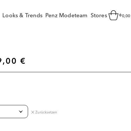
Looks & Trends
Penz Modeteam
Stores
0
0,0
9,00
€
Zurücksetzen