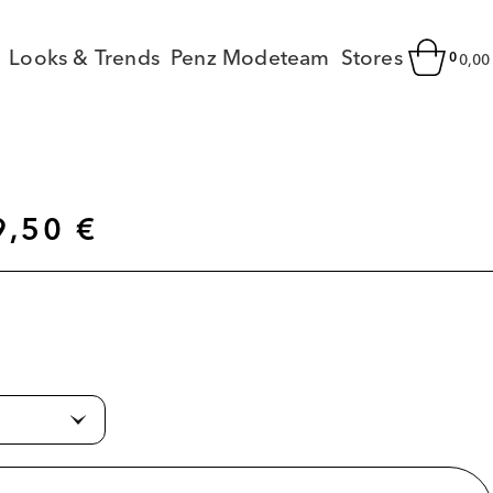
Looks & Trends
Penz Modeteam
Stores
0
0,0
9,50
€