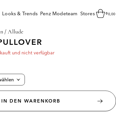
Looks & Trends
Penz Modeteam
Stores
0
0,0
en
/
Allude
PULLOVER
rkauft und nicht verfügbar
IN DEN WARENKORB