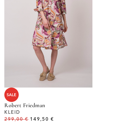
SALE
Robert Friedman
KLEID
299,00
€
149,50
€