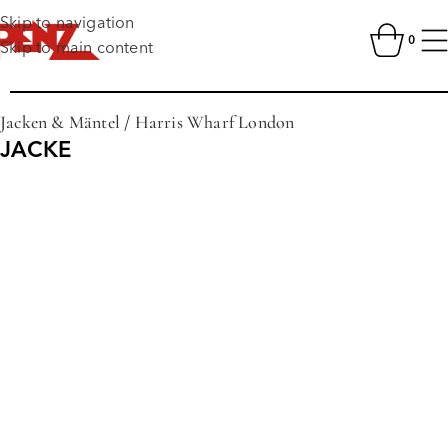
Skip to navigation
0
Skip to main content
Jacken & Mäntel
/
Harris Wharf London
JACKE