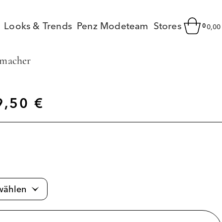
Looks & Trends
Penz Modeteam
Stores
0
0,0
umacher
9,50
€