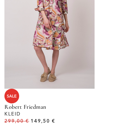
SALE
Robert Friedman
KLEID
299,00
€
149,50
€