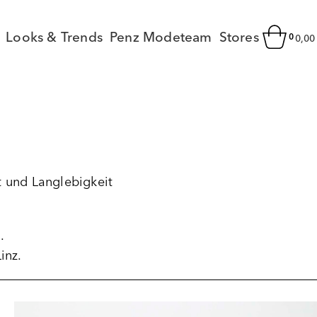
Looks & Trends
Penz Modeteam
Stores
0
0,0
it und Langlebigkeit
.
inz.