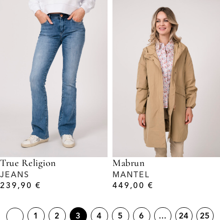
True Religion
Mabrun
JEANS
MANTEL
239,90
€
449,00
€
1
2
3
4
5
6
…
24
25