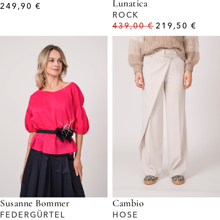
Lunatica
249,90
€
ROCK
439,00
€
219,50
€
Susanne Bommer
Cambio
FEDERGÜRTEL
HOSE