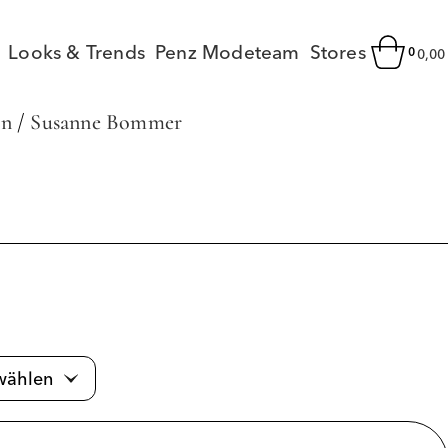
Looks & Trends
Penz Modeteam
Stores
0
0,0
en
/
Susanne Bommer