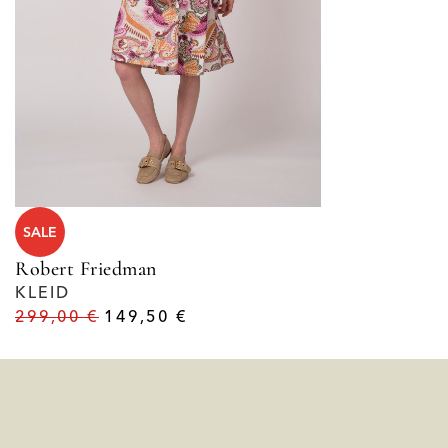
SALE
Robert Friedman
KLEID
299,00
€
149,50
€