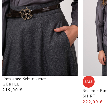
Dorothee Schumacher
SALE
GÜRTEL
219,00
€
Susanne Bo
SHIRT
229,00
€
1