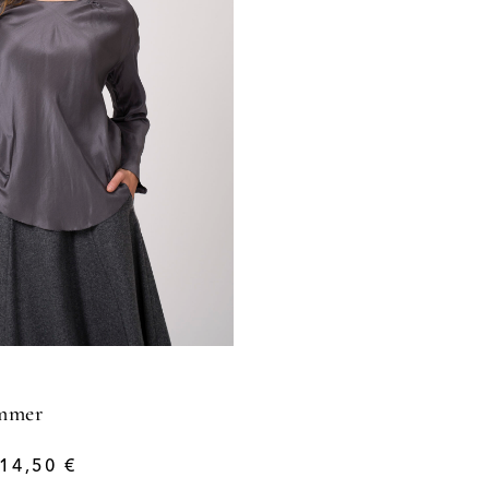
mmer
14,50
€