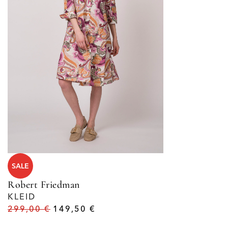
SALE
Robert Friedman
KLEID
299,00
€
149,50
€