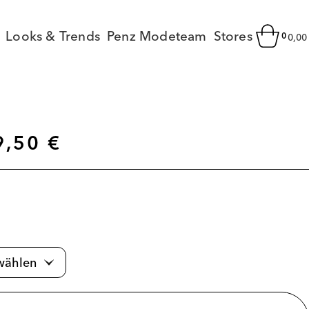
Looks & Trends
Penz Modeteam
Stores
0
0,0
9,50
€