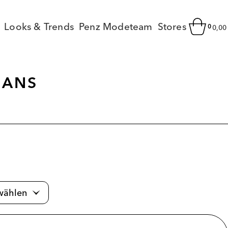
Looks & Trends
Penz Modeteam
Stores
0
0,0
EANS