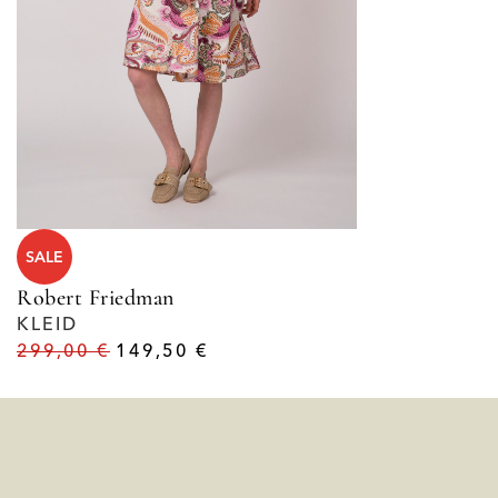
SALE
Robert Friedman
KLEID
299,00
€
149,50
€