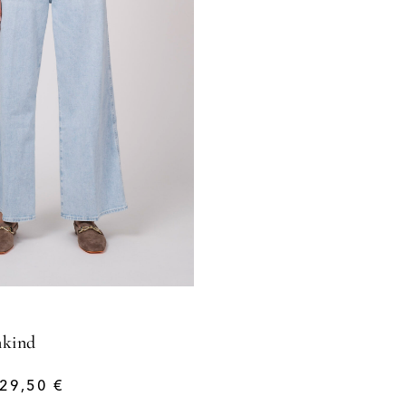
nkind
29,50
€