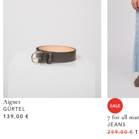
Aigner
SALE
GÜRTEL
139,00
€
7 for all ma
JEANS
259,00
€
1