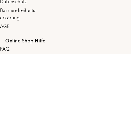
Datenschutz
Barrierefreiheits-
erkärung
AGB
Online Shop Hilfe
FAQ
Rücksendung
Widerrufserklärung
Vertrag widerrufen
Newsletter
Anmelden
Bezahlanbieter